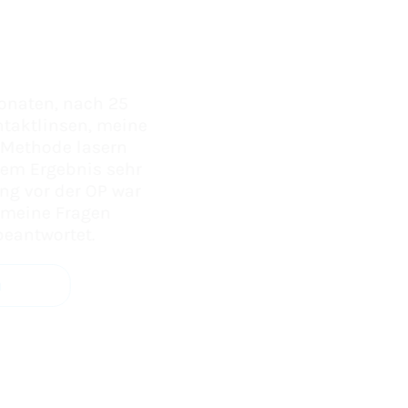
onaten, nach 25
ntaktlinsen, meine
-Methode lasern
dem Ergebnis sehr
ung vor der OP war
 meine Fragen
beantwortet.
n