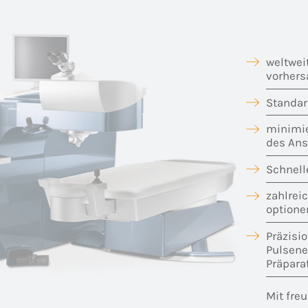
weltwei
vorhers
Standar
minimie
des An
Schnell
zahlrei
optione
Präzisio
Pulsene
Präpara
Mit fre