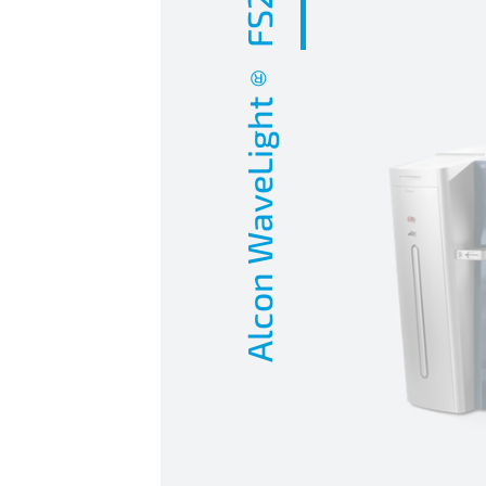
Alcon WaveLight® FS200