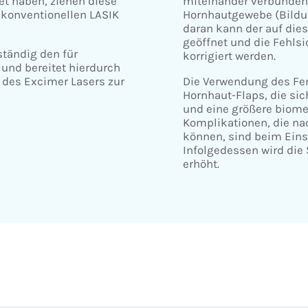
et haben, ziehen diese
miteinander verbunden
 konventionellen LASIK
Hornhautgewebe (Bildu
daran kann der auf die
geöffnet und die Fehlsi
tändig den für
korrigiert werden.
und bereitet hierdurch
 des Excimer Lasers zur
Die Verwendung des Fe
Hornhaut-Flaps, die si
und eine größere biome
Komplikationen, die na
können, sind beim Eins
Infolgedessen wird die 
erhöht.