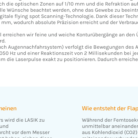
ch die optischen Zonen auf 1/10 mm und die Refraktion auf
le Wünsche beachtet werden, ohne das Gewebe zu beeintr
igitale flying spot Scanning-Technologie. Dank dieser Tec
 mm, wodurch absolute Präzision erreicht und der Verbra
l erreichen wir feine und weiche Konturübergänge an de
rd.
uch Augennachfahrsystem) verfolgt die Bewegungen des Aug
 1050 Hz und einer Reaktionszeit von 2 Millisekunden bei 
um die Laserpulse exakt zu positionieren. Dadurch erreich
meinen
Wie entsteht der Fla
 wird die LASIK zu
Während der Femtoseku
 und
unmittelbar aneinander
Furcht vor dem Messer
aus Kohlendioxid (CO2)