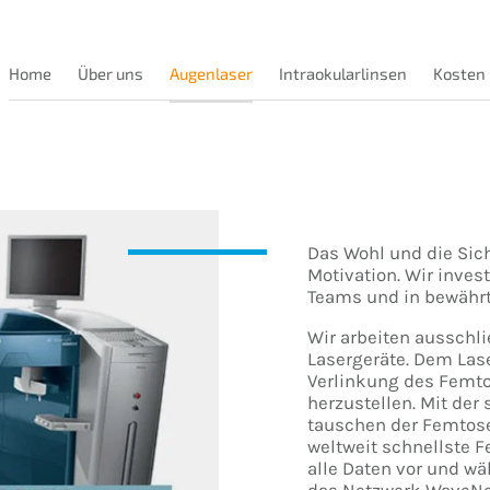
Home
Über uns
Augenlaser
Intraokularlinsen
Kosten
Das Wohl und die Sich
Motivation. Wir inves
Teams und in bewährt
Wir arbeiten ausschl
Lasergeräte. Dem Lase
Verlinkung des Femt
herzustellen. Mit der
tauschen der Femtose
weltweit schnellste 
alle Daten vor und w
das Netzwerk WaveNet