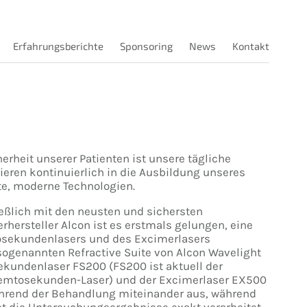
Erfahrungsberichte
Sponsoring
News
Kontakt
erheit unserer Patienten ist unsere tägliche
tieren kontinuierlich in die Ausbildung unseres
e, moderne Technologien.
ießlich mit den neusten und sichersten
rhersteller Alcon ist es erstmals gelungen, eine
osekundenlasers und des Excimerlasers
 sogenannten Refractive Suite von Alcon Wavelight
kundenlaser FS200 (FS200 ist aktuell der
Femtosekunden-Laser) und der Excimerlaser EX500
ährend der Behandlung miteinander aus, während
 die Untersuchungsergebnisse exakt verarbeitet,