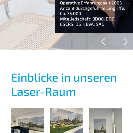
rurgie, Refraktive
Operative Erfahrung seit 2003
gie, IVOM-Therapie,
Anzahl durchgeführte Eingriffe:
ie
Ca. 35.000
rfahrung seit 2016
Mitgliedschaft: BDOC, DOG,
aft: DOG, SAG
ESCRS, DGII, BVA, SAG
Einblicke in unseren
Laser-Raum