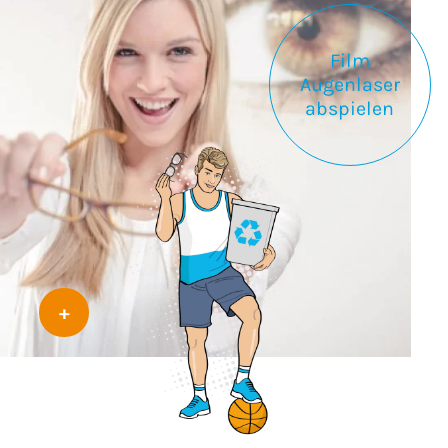
Film
Augenlaser
abspielen
+