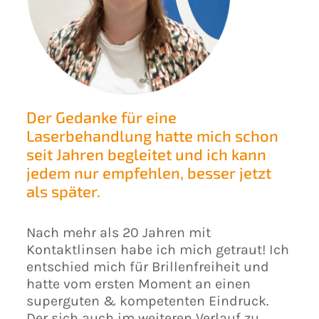
Der Gedanke für eine
Ich
Laserbehandlung hatte mich schon
und
seit Jahren begleitet und ich kann
jedem nur empfehlen, besser jetzt
Nac
als später.
Brud
gem
FEM
Nach mehr als 20 Jahren mit
g
dur
Kontaktlinsen habe ich mich getraut! Ich
d
fre
entschied mich für Brillenfreiheit und
ng
Zei
hatte vom ersten Moment an einen
Ehr
superguten & kompetenten Eindruck.
 auf
den
Der sich auch im weiteren Verlauf zu