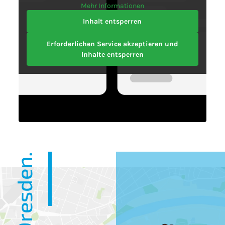
Mehr Informationen
Inhalt entsperren
Erforderlichen Service akzeptieren und
Inhalte entsperren
2 x in Dresden.