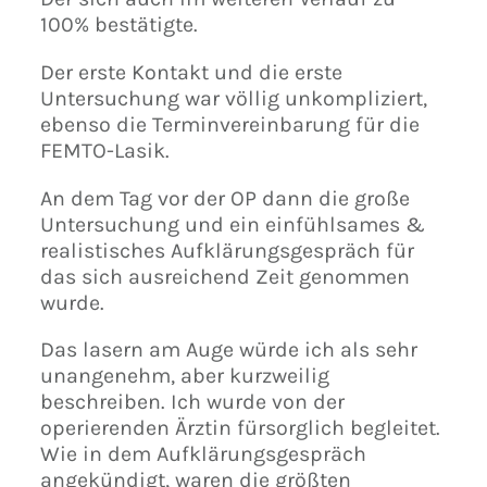
und
100% bestätigte.
mir,
an
seh
Der erste Kontakt und die erste
die
Untersuchung war völlig unkompliziert,
Nac
ebenso die Terminvereinbarung für die
nat
FEMTO-Lasik.
Zu 
An dem Tag vor der OP dann die große
sag
Untersuchung und ein einfühlsames &
sch
realistisches Aufklärungsgespräch für
Ich
das sich ausreichend Zeit genommen
von 
wurde.
selt
freu
Das lasern am Auge würde ich als sehr
unangenehm, aber kurzweilig
von
beschreiben. Ich wurde von der
operierenden Ärztin fürsorglich begleitet.
Wie in dem Aufklärungsgespräch
angekündigt, waren die größten