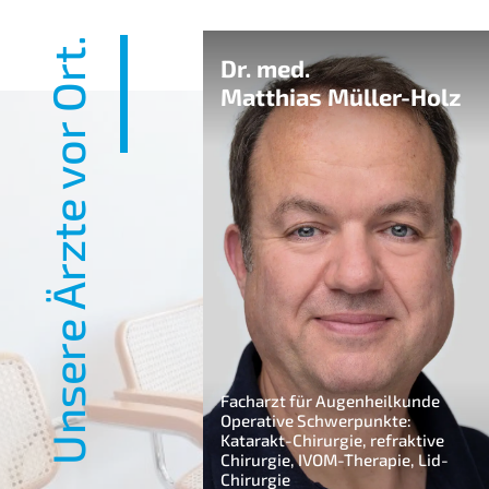
Unsere Ärzte vor Ort.
Dr. med.
uhldreier
Matthias Müller-Holz
Facharzt für Augenheilkunde
Operative Schwerpunkte:
Katarakt-Chirurgie, refraktive
für Augenheilkunde
Chirurgie, IVOM-Therapie, Lid-
Schwerpunkte:
Chirurgie